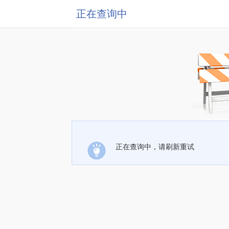
正在查询中
正在查询中，请刷新重试